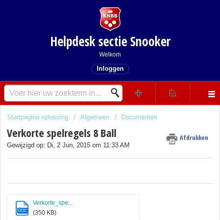
Helpdesk sectie Snooker
Welkom
Inloggen
Startpagina oplossing
Algemeen
Documenten
Verkorte spelregels 8 Ball
Afdrukken
Gewijzigd op: Di, 2 Jun, 2015 om 11:33 AM
Verkorte_spe...
DOC
(350 KB)