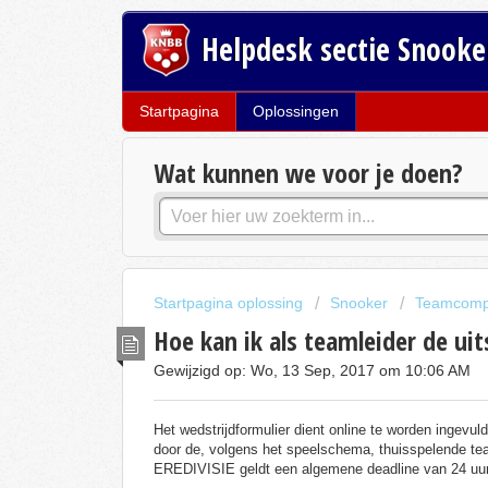
Helpdesk sectie Snooke
Startpagina
Oplossingen
Wat kunnen we voor je doen?
Startpagina oplossing
Snooker
Teamcompe
Hoe kan ik als teamleider de ui
Gewijzigd op: Wo, 13 Sep, 2017 om 10:06 AM
Het wedstrijdformulier dient online te worden ingevul
door de, volgens het speelschema, thuisspelende tea
EREDIVISIE geldt een algemene deadline van 24 uur 