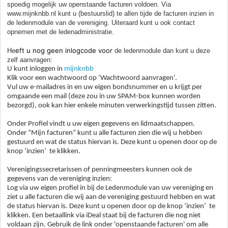
spoedig mogelijk uw openstaande facturen voldoen. Via
www.mijnknbb.nl kunt u (bestuurslid) te allen tijde de facturen inzien in
de ledenmodule van de vereniging. Uiteraard kunt u ook contact
opnemen met de ledenadministratie.
eft u nog geen inlogcode voor
He
de ledenmodule dan kunt u deze
zelf aanvragen:
U kunt inloggen in
mijnknbb
Klik voor een wachtwoord op ‘Wachtwoord aanvragen’.
Vul uw e-mailadres in en uw eigen bondsnummer en u krijgt per
omgaande een mail (deze zou in uw SPAM-box kunnen worden
bezorgd), ook kan hier enkele minuten verwerkingstijd tussen zitten.
Onder Profiel vindt u uw eigen gegevens en lidmaatschappen.
Onder “Mijn facturen” kunt u alle facturen zien die wij u hebben
gestuurd en wat de status hiervan is. Deze kunt u openen door op de
knop ‘inzien’ te klikken.
Verenigingssecretarissen of penningmeesters kunnen ook de
gegevens van de vereniging inzien:
Log via uw eigen profiel in bij de Ledenmodule van uw vereniging en
ziet u alle facturen die wij aan de vereniging gestuurd hebben en wat
de status hiervan is. Deze kunt u openen door op de knop ‘inzien’ te
klikken. Een betaallink via iDeal staat bij de facturen die nog niet
voldaan zijn. Gebruik de link onder 'openstaande facturen' om alle