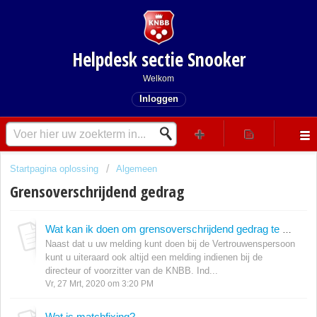
Helpdesk sectie Snooker
Welkom
Inloggen
Startpagina oplossing
Algemeen
Grensoverschrijdend gedrag
Wat kan ik doen om grensoverschrijdend gedrag te melden?
Naast dat u uw melding kunt doen bij de Vertrouwenspersoon
kunt u uiteraard ook altijd een melding indienen bij de
directeur of voorzitter van de KNBB. Ind...
Vr, 27 Mrt, 2020 om 3:20 PM
Wat is matchfixing?