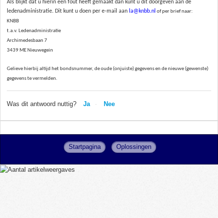
Als blijkt dat u hierin een fout heeft gemaakt dan
kunt u dit doorgeven aan de
ledenadministratie. Dit kunt u doen per e-mail aan
la@knbb.nl
of per brief naar:
KNBB
t.a.v. Ledenadministratie
Archimedesbaan 7
3439 ME Nieuwegein
Gelieve hierbij altijd het bondsnummer, de oude (onjuiste) gegevens en de nieuwe (gewenste)
gegevens te vermelden.
Was dit antwoord nuttig?
Ja
Nee
Startpagina
Oplossingen