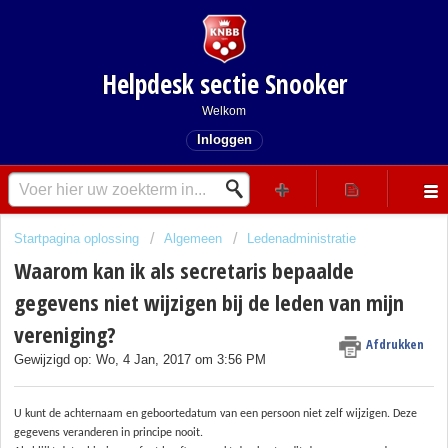
Helpdesk sectie Snooker
Welkom
Inloggen
Startpagina oplossing
Algemeen
Ledenadministratie
Waarom kan ik als secretaris bepaalde
gegevens niet wijzigen bij de leden van mijn
vereniging?
Afdrukken
Gewijzigd op: Wo, 4 Jan, 2017 om 3:56 PM
U kunt de achternaam en geboortedatum van een persoon niet zelf wijzigen. Deze
gegevens veranderen in principe nooit.