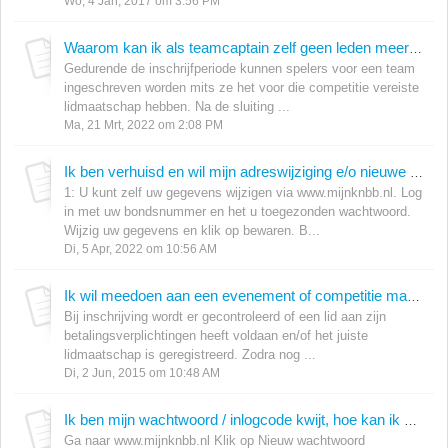
Wo, 4 Jan, 2017 om 3:56 PM
Waarom kan ik als teamcaptain zelf geen leden meer aanmelden?
Gedurende de inschrijfperiode kunnen spelers voor een team
ingeschreven worden mits ze het voor die competitie vereiste
lidmaatschap hebben. Na de sluiting ...
Ma, 21 Mrt, 2022 om 2:08 PM
Ik ben verhuisd en wil mijn adreswijziging e/o nieuwe e-mailadres of telefoonnummer doorgeven, hoe doe ik dat?
1: U kunt zelf uw gegevens wijzigen via www.mijnknbb.nl. Log
in met uw bondsnummer en het u toegezonden wachtwoord.
Wijzig uw gegevens en klik op bewaren. B...
Di, 5 Apr, 2022 om 10:56 AM
Ik wil meedoen aan een evenement of competitie maar ik kan me niet inschrijven?
Bij inschrijving wordt er gecontroleerd of een lid aan zijn
betalingsverplichtingen heeft voldaan en/of het juiste
lidmaatschap is geregistreerd. Zodra nog ...
Di, 2 Jun, 2015 om 10:48 AM
Ik ben mijn wachtwoord / inlogcode kwijt, hoe kan ik en nieuwe aanvragen?
Ga naar www.mijnknbb.nl Klik op Nieuw wachtwoord