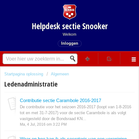
Helpdesk sectie Snooker
Welkom
Inloggen
Startpagina oplossing
Algemeen
Ledenadministratie
Contributie sectie Carambole 2016-2017
De contributie voor het seizoen 2016-2017 (loopt van 1-8-2016
tot en met 31-7-2017) voor de sectie Carambole is als volgt
vastgesteld door de Bondsraad KN...
Ma, 4 Jul, 2016 om 3:22 PM