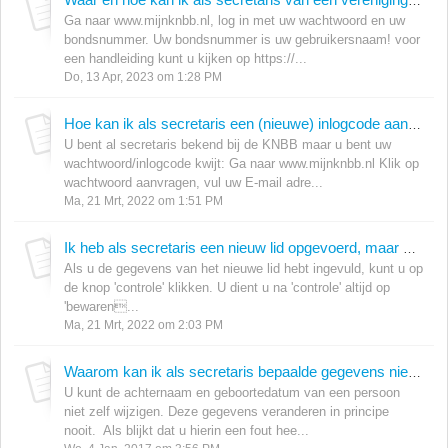
Waar en hoe kan ik als secretaris van een vereniging inloggen?
Ga naar www.mijnknbb.nl, log in met uw wachtwoord en uw
bondsnummer. Uw bondsnummer is uw gebruikersnaam! voor
een handleiding kunt u kijken op https://...
Do, 13 Apr, 2023 om 1:28 PM
Hoe kan ik als secretaris een (nieuwe) inlogcode aanvragen?
U bent al secretaris bekend bij de KNBB maar u bent uw
wachtwoord/inlogcode kwijt: Ga naar www.mijnknbb.nl Klik op
wachtwoord aanvragen, vul uw E-mail adre...
Ma, 21 Mrt, 2022 om 1:51 PM
Ik heb als secretaris een nieuw lid opgevoerd, maar waarom staat hij niet op de ledenlijst?
Als u de gegevens van het nieuwe lid hebt ingevuld, kunt u op
de knop 'controle' klikken. U dient u na 'controle' altijd op
'bewaren...
Ma, 21 Mrt, 2022 om 2:03 PM
Waarom kan ik als secretaris bepaalde gegevens niet wijzigen bij de leden van mijn vereniging?
U kunt de achternaam en geboortedatum van een persoon
niet zelf wijzigen. Deze gegevens veranderen in principe
nooit. Als blijkt dat u hierin een fout hee...