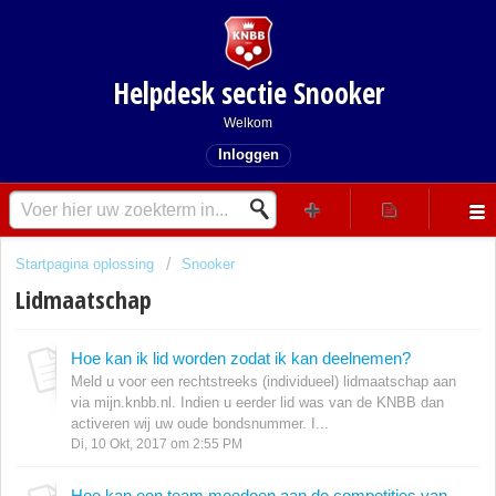
Helpdesk sectie Snooker
Welkom
Inloggen
Startpagina oplossing
Snooker
Lidmaatschap
Hoe kan ik lid worden zodat ik kan deelnemen?
Meld u voor een rechtstreeks (individueel) lidmaatschap aan
via mijn.knbb.nl. Indien u eerder lid was van de KNBB dan
activeren wij uw oude bondsnummer. I...
Di, 10 Okt, 2017 om 2:55 PM