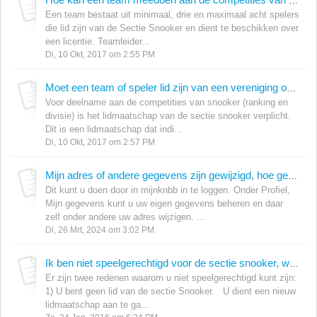
Hoe kan een team meedoen aan de competities van de Sectie Snooker?
Een team bestaat uit minimaal, drie en maximaal acht spelers
die lid zijn van de Sectie Snooker en dient te beschikken over
een licentie. Teamleider...
Di, 10 Okt, 2017 om 2:55 PM
Moet een team of speler lid zijn van een vereniging om deel te nemen aan de competities van snooker?
Voor deelname aan de competities van snooker (ranking en
divisie) is het lidmaatschap van de sectie snooker verplicht.
Dit is een lidmaatschap dat indi...
Di, 10 Okt, 2017 om 2:57 PM
Mijn adres of andere gegevens zijn gewijzigd, hoe geef ik dat door?
Dit kunt u doen door in mijnknbb in te loggen. Onder Profiel,
Mijn gegevens kunt u uw eigen gegevens beheren en daar
zelf onder andere uw adres wijzigen. ...
Di, 26 Mrt, 2024 om 3:02 PM
Ik ben niet speelgerechtigd voor de sectie snooker, wat moet ik doen?
Er zijn twee redenen waarom u niet speelgerechtigd kunt zijn:
1) U bent geen lid van de sectie Snooker. U dient een nieuw
lidmaatschap aan te ga...